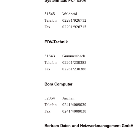
Systemhaus PC-TEAM
51545
Waldbröl
Telefon
02291/926712
Fax
02291/926715
EDV-Technik
51643
Gummersbach
Telefon
02261/230382
Fax
02261/230386
Bora Computer
52064
Aachen
Telefon
0241/4009039
Fax
0241/4009038
Bertram Daten und Netzwerkmanagement Gmb