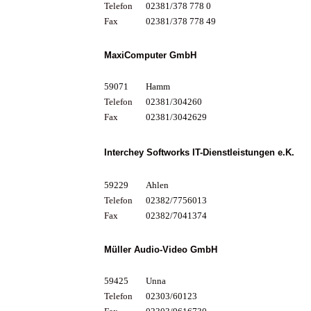
Telefon
02381/378 778 0
Fax
02381/378 778 49
MaxiComputer GmbH
59071
Hamm
Telefon
02381/304260
Fax
02381/3042629
Interchey Softworks IT-Dienstleistungen e.K.
59229
Ahlen
Telefon
02382/7756013
Fax
02382/7041374
Müller Audio-Video GmbH
59425
Unna
Telefon
02303/60123