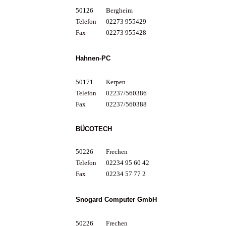
50126
Bergheim
Telefon
02273 955429
Fax
02273 955428
Hahnen-PC
50171
Kerpen
Telefon
02237/560386
Fax
02237/560388
BÜCOTECH
50226
Frechen
Telefon
02234 95 60 42
Fax
02234 57 77 2
Snogard Computer GmbH
50226
Frechen