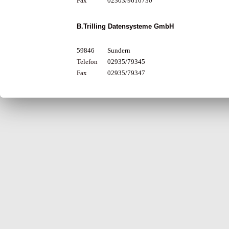
Fax
02303/9616730
B.Trilling Datensysteme GmbH
59846
Sundern
Telefon
02935/79345
Fax
02935/79347