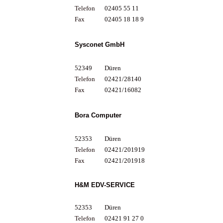
Telefon
02405 55 11
Fax
02405 18 18 9
Sysconet GmbH
52349
Düren
Telefon
02421/28140
Fax
02421/16082
Bora Computer
52353
Düren
Telefon
02421/201919
Fax
02421/201918
H&M EDV-SERVICE
52353
Düren
Telefon
02421 91 27 0