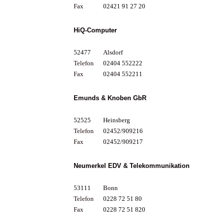
Fax
02421 91 27 20
HiQ-Computer
52477
Alsdorf
Telefon
02404 552222
Fax
02404 552211
Emunds & Knoben GbR
52525
Heinsberg
Telefon
02452/909216
Fax
02452/909217
Neumerkel EDV & Telekommunikation
53111
Bonn
Telefon
0228 72 51 80
Fax
0228 72 51 820