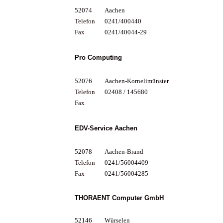
52074
Aachen
Telefon
0241/400440
Fax
0241/40044-29
Pro Computing
52076
Aachen-Kornelimünster
Telefon
02408 / 145680
Fax
EDV-Service Aachen
52078
Aachen-Brand
Telefon
0241/56004409
Fax
0241/56004285
THORAENT Computer GmbH
52146
Würselen