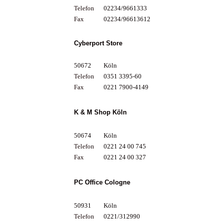
Telefon
02234/9661333
Fax
02234/96613612
Cyberport Store
50672
Köln
Telefon
0351 3395-60
Fax
0221 7900-4149
K & M Shop Köln
50674
Köln
Telefon
0221 24 00 745
Fax
0221 24 00 327
PC Office Cologne
50931
Köln
Telefon
0221/312990