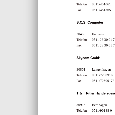
Telefon
0511/451061
Fax
0511/451565
S.C.S. Computer
30459
Hannover
Telefon
0511 23 30 01 7
Fax
0511 23 30 01 7
Skycom GmbH
30851
Langenhagen
Telefon
0511/72609163
Fax
0511/72609173
T & T Ritter Handelsges
30916
Isernhagen
Telefon
0511/90188-0