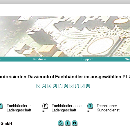
m
Produkte
Support
Wir
 autorisierten Dawicontrol Fachhändler im ausgewählten PL
[0]
[1]
[2]
[3]
[4]
[5]
[6]
[7]
[8]
[9]
Fachhändler mit
Fachhändler ohne
Technischer
Ladengeschäft
Ladengeschäft
Kundendienst
=
=
y GmbH