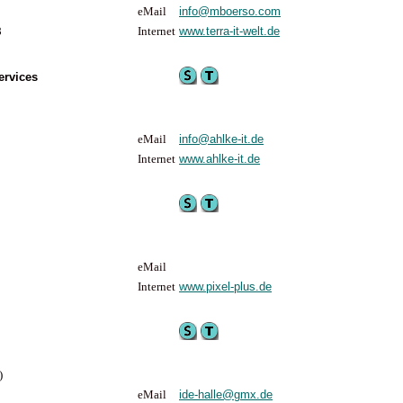
eMail
info@mboerso.com
8
Internet
www.terra-it-welt.de
ervices
eMail
info@ahlke-it.de
Internet
www.ahlke-it.de
eMail
Internet
www.pixel-plus.de
)
eMail
ide-halle@gmx.de