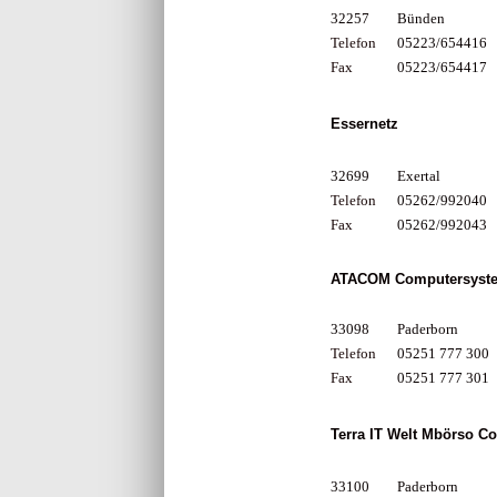
32257
Bünden
Telefon
05223/654416
Fax
05223/654417
Essernetz
32699
Exertal
Telefon
05262/992040
Fax
05262/992043
ATACOM Computersyst
33098
Paderborn
Telefon
05251 777 300
Fax
05251 777 301
Terra IT Welt Mbörso 
33100
Paderborn