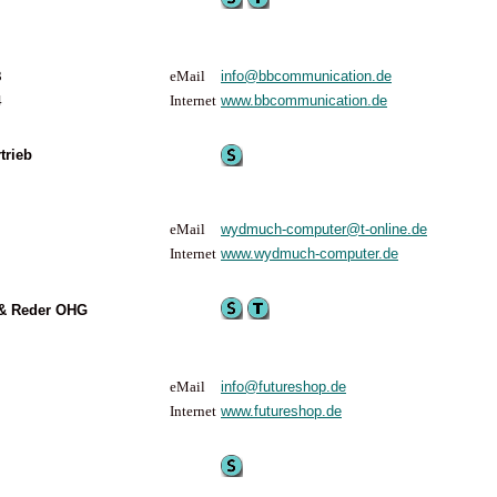
3
eMail
info@bbcommunication.de
4
Internet
www.bbcommunication.de
trieb
eMail
wydmuch-computer@t-online.de
Internet
www.wydmuch-computer.de
 & Reder OHG
eMail
info@futureshop.de
Internet
www.futureshop.de