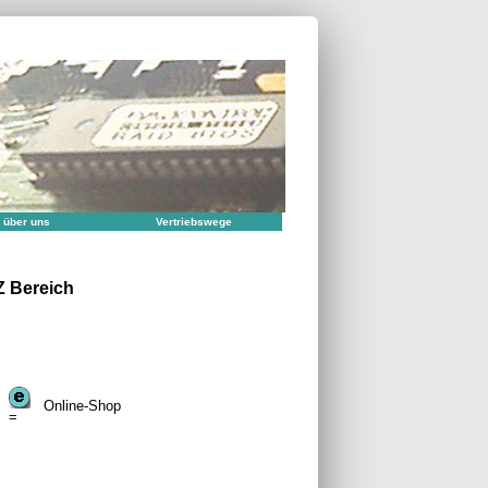
 über uns
Vertriebswege
Z Bereich
Online-Shop
=