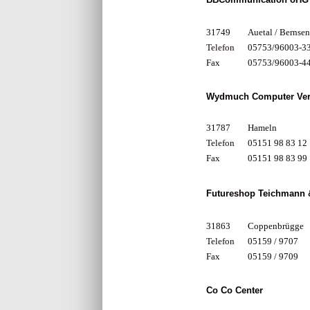
31749
Auetal / Bernsen
Telefon
05753/96003-3
Fax
05753/96003-4
Wydmuch Computer Ver
31787
Hameln
Telefon
05151 98 83 12
Fax
05151 98 83 99
Futureshop Teichmann
31863
Coppenbrügge
Telefon
05159 / 9707
Fax
05159 / 9709
Co Co Center