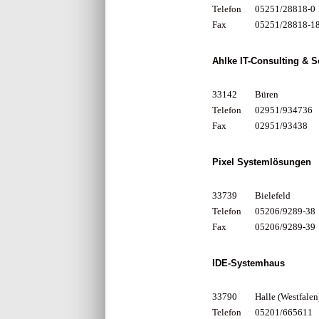
Telefon
05251/28818-0
Fax
05251/28818-1
Ahlke IT-Consulting & S
33142
Büren
Telefon
02951/934736
Fax
02951/93438
Pixel Systemlösungen
33739
Bielefeld
Telefon
05206/9289-38
Fax
05206/9289-39
IDE-Systemhaus
33790
Halle (Westfalen
Telefon
05201/665611