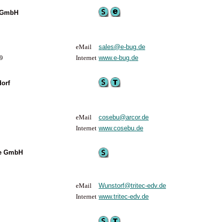
 GmbH
eMail
sales@e-bug.de
9
Internet
www.e-bug.de
orf
eMail
cosebu@arcor.de
Internet
www.cosebu.de
me GmbH
eMail
Wunstorf@tritec-edv.de
Internet
www.tritec-edv.de