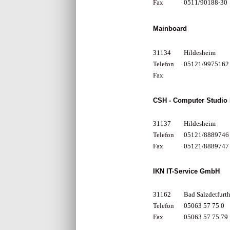
Fax
0511/90188-30
Mainboard
31134
Hildesheim
Telefon
05121/9975162
Fax
CSH - Computer Studio
31137
Hildesheim
Telefon
05121/8889746
Fax
05121/8889747
IKN IT-Service GmbH
31162
Bad Salzdetfurt
Telefon
05063 57 75 0
Fax
05063 57 75 79