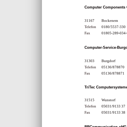
Computer Components
31167
Bockenem
Telefon
0180/5537-330
Fax
01805-289-034-
Computer-Service-Burgd
31303
Burgdorf
Telefon
05136/878870
Fax
05136/878871
TriTec Computersyste
31515
Wunstorf
Telefon
05031/9133 37
Fax
05031/9133 38
BBCommunication oHG