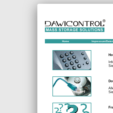
Home
Impressum/Daten
Ho
Inf
Si
Do
All
Si
Fr