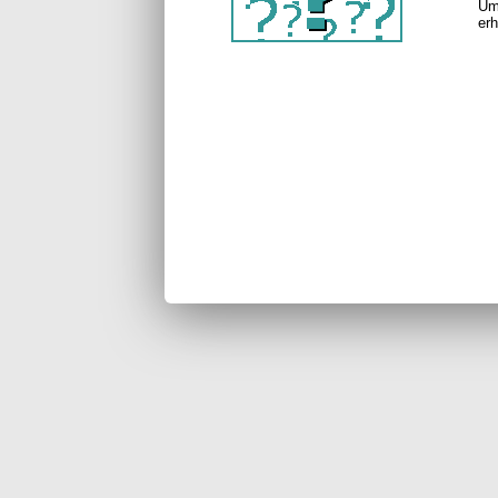
Um
erh