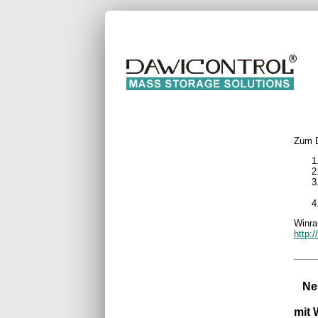
Zum D
Winra
http:
Ne
mit 