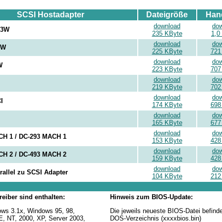
SCSI Hostadapter
Dateigröße
Han
download
do
U3W
235 KByte
1,0
download
do
2W
225 KByte
721
download
do
W
223 KByte
707
download
do
219 KByte
702
download
do
I
174 KByte
698
download
do
165 KByte
677
download
do
H 1 / DC-293 MACH 1
153 KByte
428
download
do
H 2 / DC-493 MACH 2
159 KByte
428
download
do
rallel zu SCSI Adapter
104 KByte
212
eiber sind enthalten:
Hinweis zum BIOS-Update:
ws 3.1x, Windows 95, 98,
Die jeweils neueste BIOS-Datei befinde
 NT, 2000, XP, Server 2003,
DOS-Verzeichnis (xxxxbios.bin)