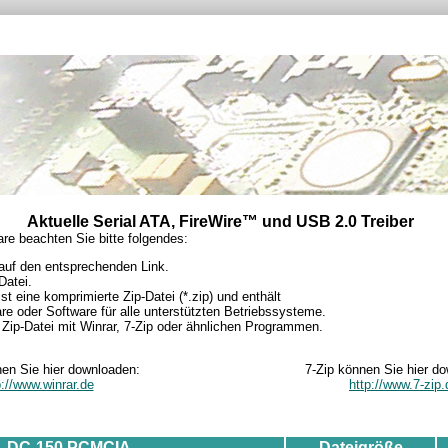
Aktuelle Serial ATA, FireWire™ und USB 2.0 Treiber
e beachten Sie bitte folgendes:
 auf den entsprechenden Link.
Datei.
st eine komprimierte Zip-Datei (*.zip) und enthält
are oder Software für alle unterstützten Betriebssysteme.
Zip-Datei mit Winrar, 7-Zip oder ähnlichen Programmen.
en Sie hier downloaden:
7-Zip können Sie hier d
p://www.winrar.de
http://www.7-zip.
DC-150 PCMCIA
Dateigröße