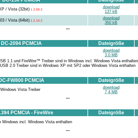
download
P / Vista (32bit)
1.3.68.2
137 kB
download
3 / Vista (64bit)
1.2.14.2
350 kB
---
DC-2094 PCMCIA
Dateigröße
download
3.0 MB
SB 1.1 und FireWire™ Treiber sind in Windows incl. Windows Vista enthalten
USB 2.0 Treiber sind in Windows XP mit SP2 oder Windows Vista enthalten
DC-FW800 PCMCIA
Dateigröße
download
. Windows Vista Treiber
7,4 MB
---
394 PCMCIA - FireWire
Dateigröße
n Windows incl. Windows Vista enthalten
---