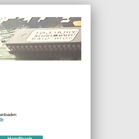
ownloaden:
de
Handbuch